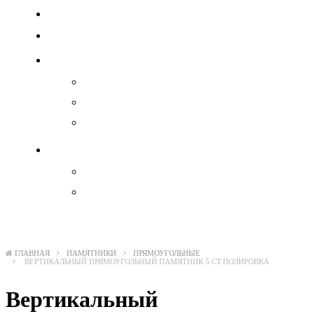
Вазы
Плитка
Гравировка
Ангелы
Военные
Иконы
Декоратив
Акрил
Бронза
ГЛАВНАЯ
ПАМЯТНИКИ
ПРЯМОУГОЛЬНЫЕ
ВЕРТИКАЛЬНЫЙ ПРЯМОУГОЛЬНЫЙ ПАМЯТНИК 5 СТ.ПОЛИРОВКА
Вертикальный