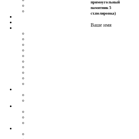
прямоугольный
Памятники из мрамора
памятник 5
Гранитный композит
ст.полировка)
Цоколя
Плитка
Ваше имя
Оградки
Ограда на могилу 1
Ограда на могилу 2
Ограда на могилу 3
Ограда на могилу 4
Ограда на могилу 5
Ограда на могилу 6
Ограда на могилу 7
Ограда на могилу 8
Ограда на могилу 9
Ограда на могилу 10
Цветники
Цветник вибробетон, черный
Гранитный цветник
Столики и лавочки
Лавочки
Металлические
Каменные
Лампадки и вазы
Гранитный вазон 1