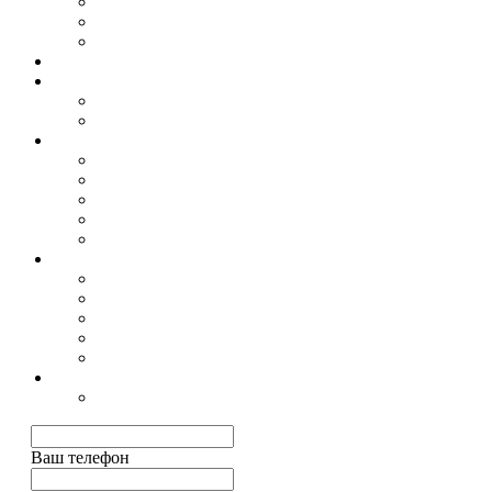
Гранитный вазон 2
Гранитная лампада 1
Гранитная лампада 2
Таблички
Декор для памятников
Бронза
Акрил
Гравировка
Шрифты
Иконы
Ангелы
Свеча
Военные
Комплектующие
Лавки и столы из камня
Вазы
Тротуарная плитка
Декоратив
Цокольные ограждения
Гравировка на памятнике
Гравировка на памятнике
Ваш телефон