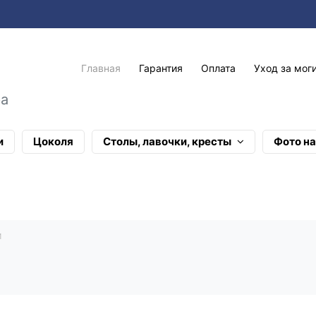
Главная
Гарантия
Оплата
Уход за мог
ра
и
Цоколя
Столы, лавочки, кресты
Фото н
И