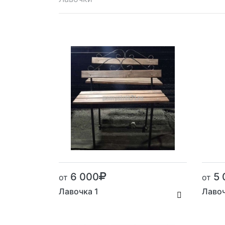
6 000
5 
от
от
Лавочка 1
Лавоч