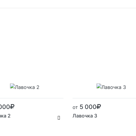
000
5 000
от
ка 2
Лавочка 3