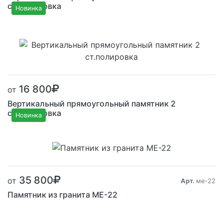
ст.полировка
Новинка
Размер от:
16 800
от
Вертикальный прямоугольный памятник 2
ст.полировка
Новинка
Размер от:
35 800
от
Арт.
ме-22
Памятник из гранита ME-22