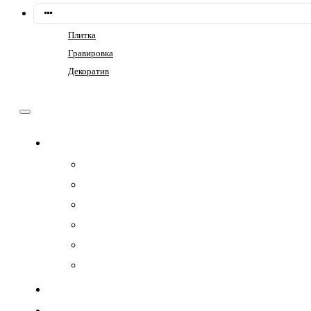
Плитка
Гравировка
Декоратив
Памятники
Семейные
Фигурные
Горизонтальные
Прямоугольные
Композит
Гранитные комплексы
Ограды
Цветники