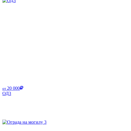
20 000
от
ОД3