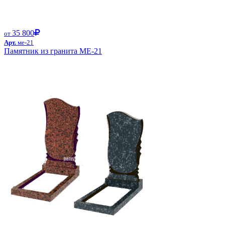
35 800
от
Арт.
ме-21
Памятник из гранита ME-21