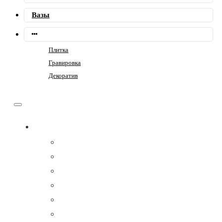
Вазы
Плитка
Гравировка
Декоратив
Памятники
Семейные
Фигурные
Горизонтальные
Прямоугольные
Композит
Гранитные комплексы