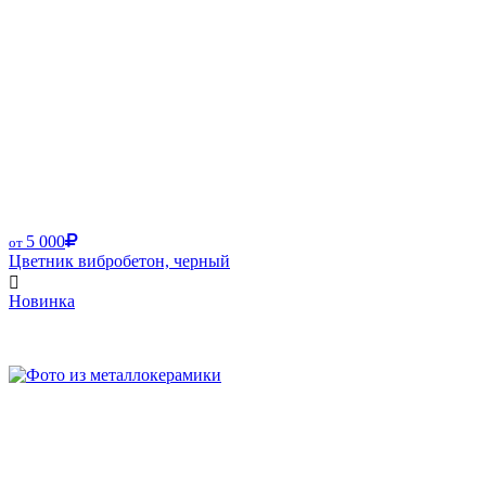
5 000
от
Цветник вибробетон, черный
Новинка
Размер от: