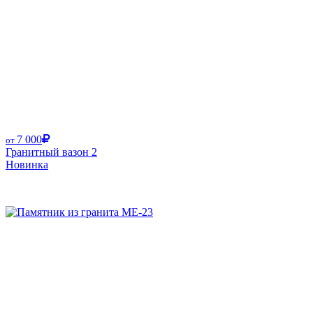
7 000
от
Гранитный вазон 2
Новинка
Размер от: