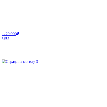
20 000
от
ОД3