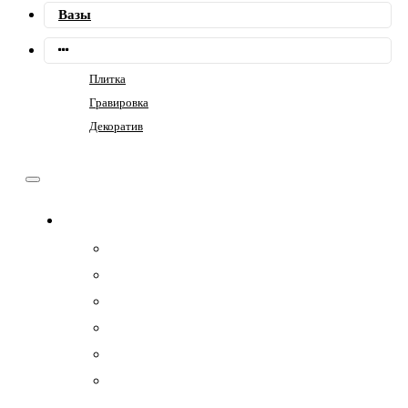
Вазы
Плитка
Гравировка
Декоратив
Памятники
Семейные
Фигурные
Горизонтальные
Прямоугольные
Композит
Гранитные комплексы