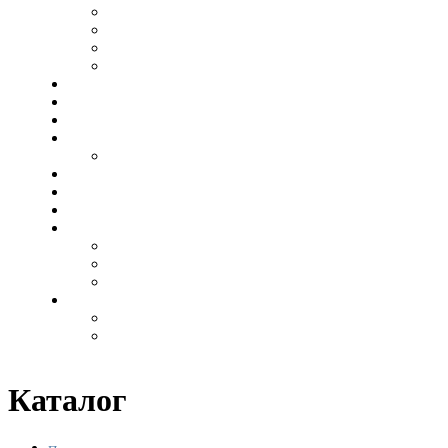
Горизонтальные
Прямоугольные
Композит
Гранитные комплексы
Ограды
Цветники
Цоколя
Столы, лавочки, кресты
Лавочки
Фото на керамике
Вазы
Плитка
Гравировка
Ангелы
Военные
Иконы
Декоратив
Акрил
Бронза
Каталог