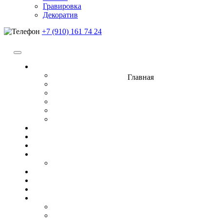
Гравировка
Декоратив
+7 (910) 161 74 24
Памятники
Семейные
Главная
Фигурные
Горизонтальные
Прямоугольные
Композит
Гранитные комплексы
Ограды
Цветники
Цоколя
Столы, лавочки, кресты
Лавочки
Фото на керамике
Вазы
Плитка
Гравировка
Ангелы
Военные