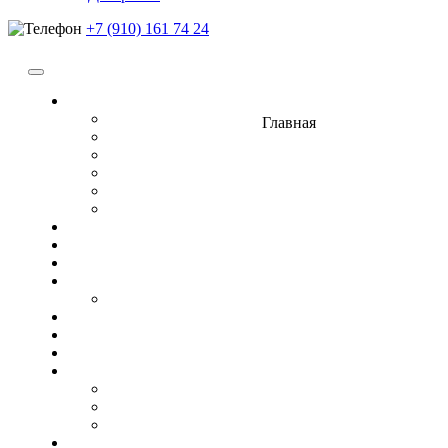
+7 (910) 161 74 24
Памятники
Семейные
Главная
Фигурные
Горизонтальные
Прямоугольные
Композит
Гранитные комплексы
Ограды
Цветники
Цоколя
Столы, лавочки, кресты
Лавочки
Фото на керамике
Вазы
Плитка
Гравировка
Ангелы
Военные
Иконы
Декоратив