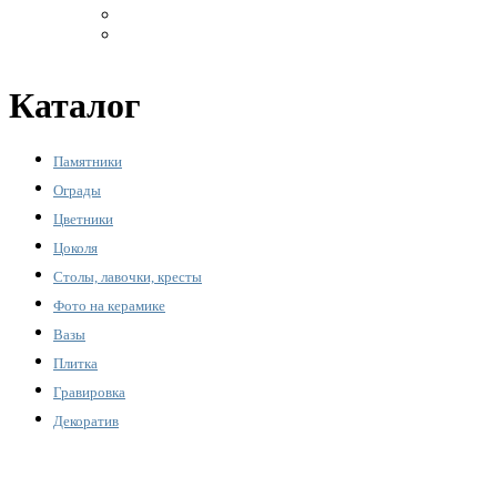
Акрил
Бронза
Каталог
Памятники
Ограды
Цветники
Цоколя
Столы, лавочки, кресты
Фото на керамике
Вазы
Плитка
Гравировка
Декоратив