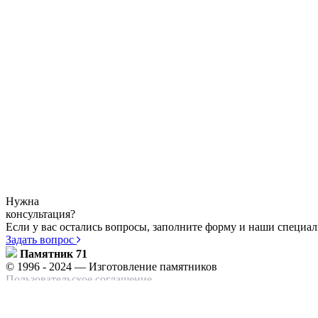
Нужна
консультация?
Если у вас остались вопросы, заполните форму и наши специа
Задать вопрос
Памятник 71
© 1996 - 2024 — Изготовление памятников
Пользовательское соглашение
г.Тула, ул.Мира, д.26
Памятники
+7 (4872) 24 75 02
Вертикальные
+7 (903) 840 58 52