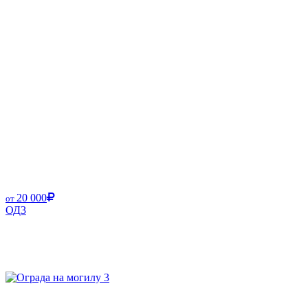
20 000
от
ОД3