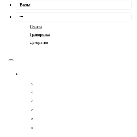
Вазы
Плитка
Гравировка
Декоратив
Памятники
Семейные
Фигурные
Горизонтальные
Прямоугольные
Композит
Гранитные комплексы