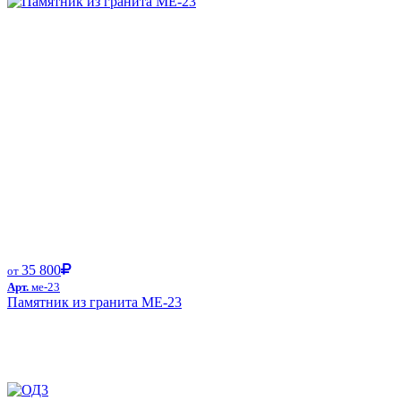
35 800
от
Арт.
ме-23
Памятник из гранита ME-23