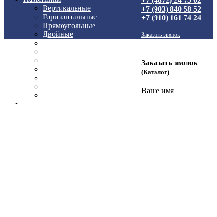
+7 (4872) 24 75 02
Вертикальные
+7 (903) 840 58 52
Горизонтальные
+7 (910) 161 74 24
Прямоугольные
Двойные
Заказать звонок
Кресты
Элитные
Комплексы (комплекты)
Заказать звонок
Металлокерамика
(Каталог)
Керамогранит
Памятники из мрамора
Ваше имя
Гранитный композит
Цоколя
Плитка
Оградки
Ограда на могилу 1
Ограда на могилу 2
Ограда на могилу 3
Ограда на могилу 4
Ограда на могилу 5
Ограда на могилу 6
Ограда на могилу 7
Ограда на могилу 8
Ограда на могилу 9
Ограда на могилу 10