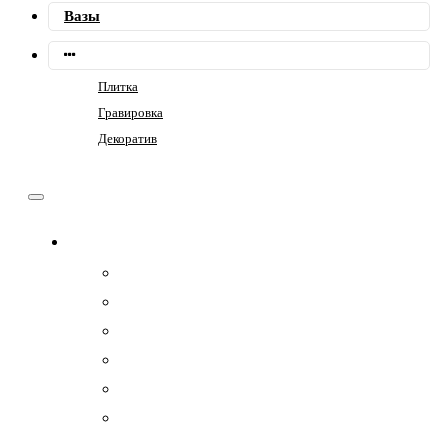
Вазы
Плитка
Гравировка
Декоратив
Памятники
Семейные
Фигурные
Горизонтальные
Прямоугольные
Композит
Гранитные комплексы