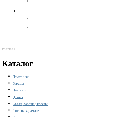
Иконы
Декоратив
Акрил
Бронза
ГЛАВНАЯ
Каталог
Памятники
Ограды
Цветники
Цоколя
Столы, лавочки, кресты
Фото на керамике